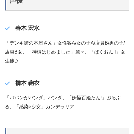
声優
春木 宏水
「デンキ街の本屋さん」女性客A/女の子A/店員B/男の子/
店員B女、「神様はじめました」麗々、「ばくおん!!」女
生徒D
橋本 鞠衣
「パパンがパンダ」パンダ、「妖怪百姫たん!」ぶるぶ
る、「感染×少女」カンデラリア