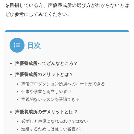
を目指している方、声優養成所の選び方がわからない方は
ぜひ参考にしてみてください。
目次
声優養成所ってどんなところ？
声優養成所のメリットとは？
声優プロダクション所属へのルートができる
仕事や学業と両立しやすい
実践的なレッスンを受講できる
声優養成所のデメリットとは？
必ずしも声優になれるわけではない
進級するためには厳しい審査が…