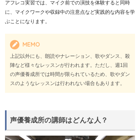
アフレコ実習では、マイク前での演技を体験すると同時
に、マイクワークや収録中の注意点など実践的な内容を学
ぶことになります。
MEMO
上記以外にも、朗読やナレーション、歌やダンス、殺
陣など様々なレッスンが行われます。ただし、週1回
の声優養成所では時間が限られているため、歌やダン
スのようなレッスンは行われない場合もあります。
声優養成所の講師はどんな人？