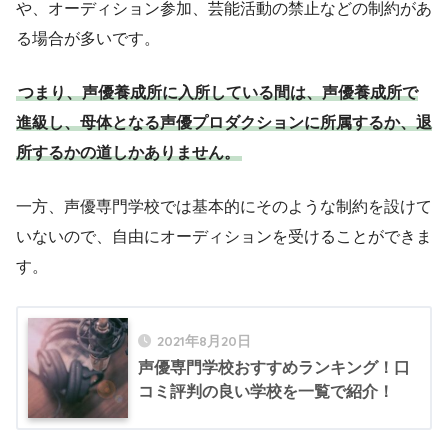
や、オーディション参加、芸能活動の禁止などの制約があ
る場合が多いです。
つまり、声優養成所に入所している間は、声優養成所で
進級し、母体となる声優プロダクションに所属するか、退
所するかの道しかありません。
一方、声優専門学校では基本的にそのような制約を設けて
いないので、自由にオーディションを受けることができま
す。
2021年8月20日
声優専門学校おすすめランキング！口
コミ評判の良い学校を一覧で紹介！