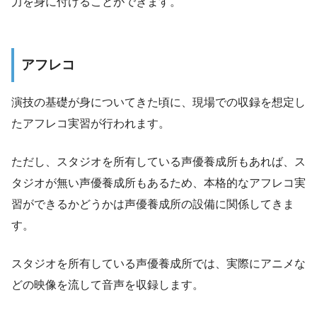
力を身に付けることができます。
アフレコ
演技の基礎が身についてきた頃に、現場での収録を想定し
たアフレコ実習が行われます。
ただし、スタジオを所有している声優養成所もあれば、ス
タジオが無い声優養成所もあるため、本格的なアフレコ実
習ができるかどうかは声優養成所の設備に関係してきま
す。
スタジオを所有している声優養成所では、実際にアニメな
どの映像を流して音声を収録します。