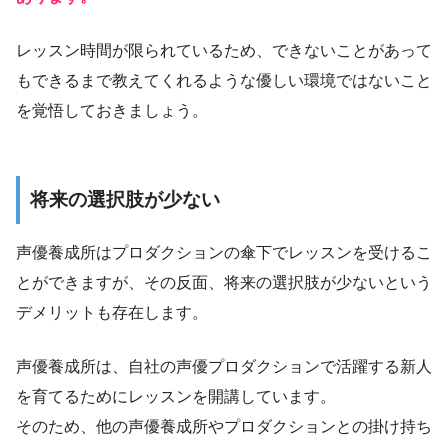
レッスン時間が限られているため、できないことがあって
もできるまで教えてくれるような優しい環境ではないこと
を覚悟しておきましょう。
将来の選択肢が少ない
声優養成所はプロダクションの傘下でレッスンを受けるこ
とができますが、その反面、将来の選択肢が少ないという
デメリットも存在します。
声優養成所は、自社の声優プロダクションで活躍する新人
を育てるためにレッスンを開講しています。
そのため、他の声優養成所やプロダクションとの掛け持ち