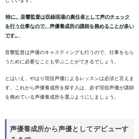
しています。
特に、音響監督は収録現場の責任者として声のチェック
を行う仕事なので、声優養成所の講師を務めることが多い
です。
音響監督は声優のキャスティングも行うので、仕事をもら
うために必要なことも学ぶことができるでしょう。
とはいえ、やはり現役声優によるレッスンは必須と言えま
す。これから声優養成所を探す人は、必ず現役声優が講師
を務めている声優養成所を選ぶようにしましょう。
声優養成所から声優としてデビューす