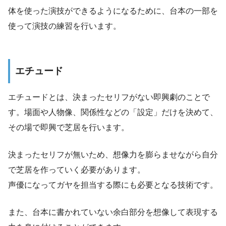
体を使った演技ができるようになるために、台本の一部を
使って演技の練習を行います。
エチュード
エチュードとは、決まったセリフがない即興劇のことで
す。場面や人物像、関係性などの「設定」だけを決めて、
その場で即興で芝居を行います。
決まったセリフが無いため、想像力を膨らませながら自分
で芝居を作っていく必要があります。
声優になってガヤを担当する際にも必要となる技術です。
また、台本に書かれていない余白部分を想像して表現する