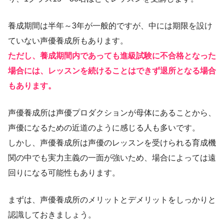
養成期間は半年～3年が一般的ですが、中には期限を設け
ていない声優養成所もあります。
ただし、養成期間内であっても進級試験に不合格となった
場合には、レッスンを続けることはできず退所となる場合
もあります。
声優養成所は声優プロダクションが母体にあることから、
声優になるための近道のように感じる人も多いです。
しかし、声優養成所は声優のレッスンを受けられる育成機
関の中でも実力主義の一面が強いため、場合によっては遠
回りになる可能性もあります。
まずは、声優養成所のメリットとデメリットをしっかりと
認識しておきましょう。