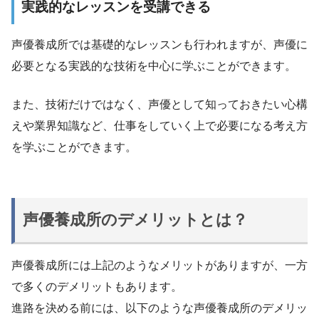
実践的なレッスンを受講できる
声優養成所では基礎的なレッスンも行われますが、声優に
必要となる実践的な技術を中心に学ぶことができます。
また、技術だけではなく、声優として知っておきたい心構
えや業界知識など、仕事をしていく上で必要になる考え方
を学ぶことができます。
声優養成所のデメリットとは？
声優養成所には上記のようなメリットがありますが、一方
で多くのデメリットもあります。
進路を決める前には、以下のような声優養成所のデメリッ