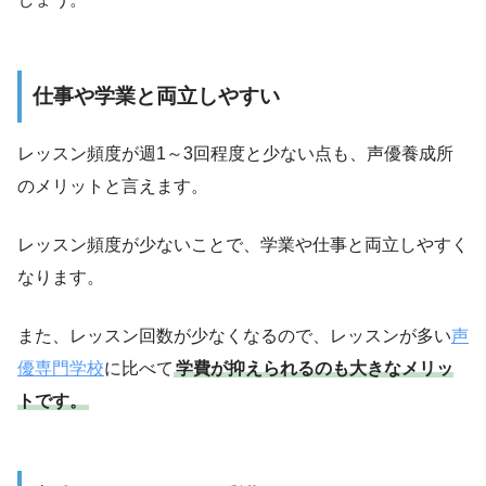
仕事や学業と両立しやすい
レッスン頻度が週1～3回程度と少ない点も、声優養成所
のメリットと言えます。
レッスン頻度が少ないことで、学業や仕事と両立しやすく
なります。
また、レッスン回数が少なくなるので、レッスンが多い
声
優専門学校
に比べて
学費が抑えられるのも大きなメリッ
トです。