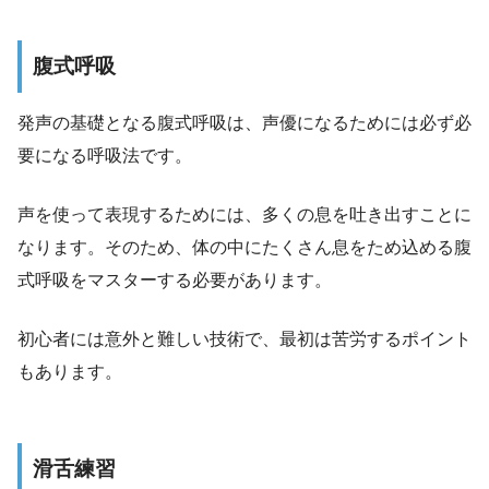
腹式呼吸
発声の基礎となる腹式呼吸は、声優になるためには必ず必
要になる呼吸法です。
声を使って表現するためには、多くの息を吐き出すことに
なります。そのため、体の中にたくさん息をため込める腹
式呼吸をマスターする必要があります。
初心者には意外と難しい技術で、最初は苦労するポイント
もあります。
滑舌練習