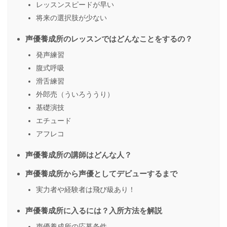
レッスンスピードが早い
将来の選択肢が少ない
声優養成所のレッスンではどんなことをするの？
発声練習
腹式呼吸
滑舌練習
外郎売（ういろううり）
基礎演技
エチュード
アフレコ
声優養成所の講師はどんな人？
声優養成所から声優としてデビューするまで
実力者や経験者は飛び級あり！
声優養成所に入るには？入所方法を解説
声優養成所の応募条件