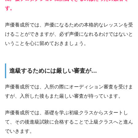
す。
声優養成所では、声優になるための本格的なレッスンを受
けることができますが、必ず声優になれるわけではないと
いうことを心に留めておきましょう。
進級するためには厳しい審査が…
声優養成所では、入所の際にオーディション審査を受けま
すが、入所した後もまた厳しい審査が待っています。
声優養成所では、基礎を学ぶ初級クラスからスタートし
て、その後進級試験に合格することで上級クラスへと進ん
でいきます。