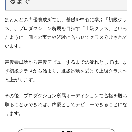
るまで
ほとんどの声優養成所では、基礎を中心に学ぶ「初級クラ
ス」、プロダクション所属を目指す「上級クラス」といっ
たように、個々の実力や経験に合わせてクラス分けされて
います。
声優養成所から声優デビューするまでの流れとしては、ま
ず初級クラスから始まり、進級試験を受けて上級クラスへ
と上がります。
その後、プロダクション所属オーディションで合格を勝ち
取ることができれば、声優としてデビューできることにな
ります。